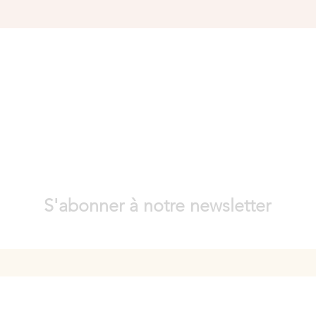
S'abonner à notre newsletter
re e-mail ici
S'inscrire