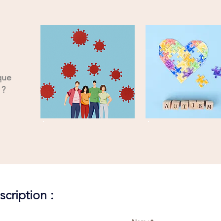
que
n ?
.
cription :