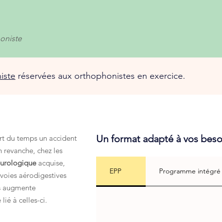
oniste
iste
réservées aux orthophonistes en exercice.
Un format adapté à vos beso
art du temps un accident
 revanche, chez les
eurologique
acquise,
EPP
Programme intégré
voies aérodigestives
es augmente
ié à celles-ci.