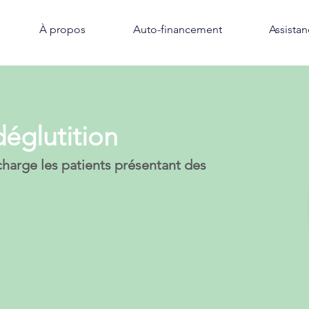
À propos
Auto-financement
Assista
déglutition
charge les patients présentant des