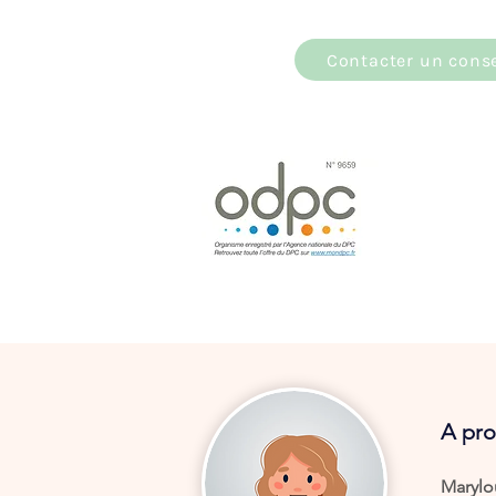
Contacter un conse
A pro
Marylo