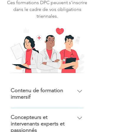
Ces formations DPC peuvent s'inscrire
dans le cadre de vos obligations
triennales.
Contenu de formation
immersif
Nos supports de formation DPC
sont élaborés par nos équipes
Concepteurs et
intervenants experts et
pour vous proposer une
passionnés
expérience d'apprentissage