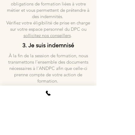
obligations de formation liées à votre
métier et vous permettent de prétendre à
des indemnités.
Vérifiez votre éligibilité de prise en charge
sur votre espace personnel du DPC ou
sollicitez nos conseillers
.
3. Je suis indemnisé
À la fin de la session de formation, nous
transmettons l'ensemble des documents
nécessaires à l'ANDPC afin que celle-ci
prenne compte de votre action de
formation.
Vous recevrez ensuite vos indemnités,
directement sur votre compte bancaire.
Cette étape est généralement un peu
longue (~10 semaines).
Nos articles de blog à la une