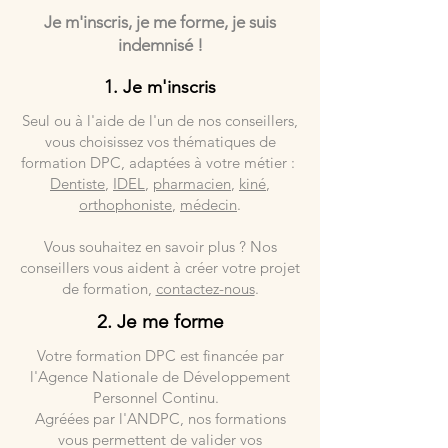
des droits d'indemnités afin de
1h par jour, ou consacrez un week-
Je m'inscris, je me forme, je suis
compenser le temps passé à vous
end entier, nos formats sont
indemnisé !
former. Afin d'évaluer votre
flexibles et s'adaptent à votre
éligibilité, vous pouvez vous
emploi du temps.
1. Je m'inscris
connecter sur votre espace
Seul ou à l'aide de l'un de nos conseillers,
personnel du DPC ou contacter
vous choisissez vos thématiques de
l'un de nos conseillers pour être
formation DPC, adaptées à votre métier :
guidé et accompagné.
Dentiste
,
IDEL
,
pharmacien
,
kiné
,
orthophoniste
,
médecin
.
Vous souhaitez en savoir plus ? Nos
conseillers vous aident à créer votre projet
de formation,
contactez-nous
.
2. Je me forme
Votre formation DPC est financée par
l'Agence Nationale de Développement
Personnel Continu.
Agréées par l'ANDPC, nos formations
vous permettent de valider vos