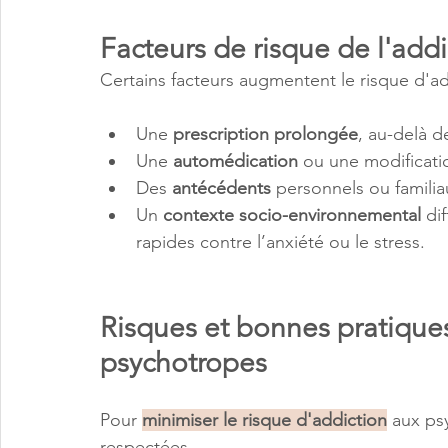
Facteurs de risque de l'add
Certains facteurs augmentent le risque d'a
Une
 prescription prolongée
, au-delà 
Une 
automédication 
ou une modificati
Des 
antécédents 
personnels ou famili
Un 
contexte socio-environnemental
 di
rapides contre l’anxiété ou le stress.
Risques et bonnes pratiques 
psychotropes
Pour 
minimiser le risque d'addiction
 aux ps
respectées. 