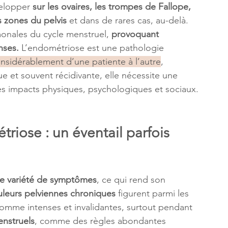
elopper 
sur les ovaires, les trompes de Fallope, 
s zones du pelvis
 et dans de rares cas, au-delà. 
monales du cycle menstruel, 
provoquant 
nses.
 L’endométriose est une pathologie 
onsidérablement d’une patiente à l’autre
,
 et souvent récidivante, elle nécessite une 
ses impacts physiques, psychologiques et sociaux.
iose : un éventail parfois 
e variété de symptômes
, ce qui rend son 
leurs pelviennes chroniques
 figurent parmi les 
comme intenses et invalidantes, surtout pendant 
enstruels
, comme des règles abondantes 