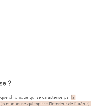
se ?
ue chronique qui se caractérise par 
la 
la muqueuse qui tapisse l’intérieur de l’utérus) 